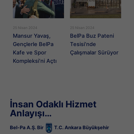
9 T
25 Nisan 2024
25 Nisan 2024
Çu
JGP
Mansur Yavaş,
BelPa Buz Pateni
Be
Gençlerle BelPa
Tesisi’nde
ye
Kafe ve Spor
Çalışmalar Sürüyor
Kompleksi’ni Açtı
İnsan Odaklı Hizmet
Anlayışı…
Bel-Pa A.Ş. Bir
T.C. Ankara Büyükşehir