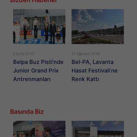
2 Eylül 2025
11 Ağustos 2025
22 
r
Belpa Buz Pisti’nde
Bel-PA, Lavanta
D
Junior Grand Prix
Hasat Festivali’ne
Antrenmanları
Renk Kattı
Basında Biz