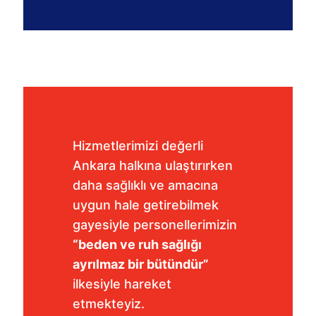
Hizmetlerimizi değerli
Ankara halkına ulaştırırken
daha sağlıklı ve amacına
uygun hale getirebilmek
gayesiyle personellerimizin
“beden ve ruh sağlığı
ayrılmaz bir bütündür”
ilkesiyle hareket
etmekteyiz.