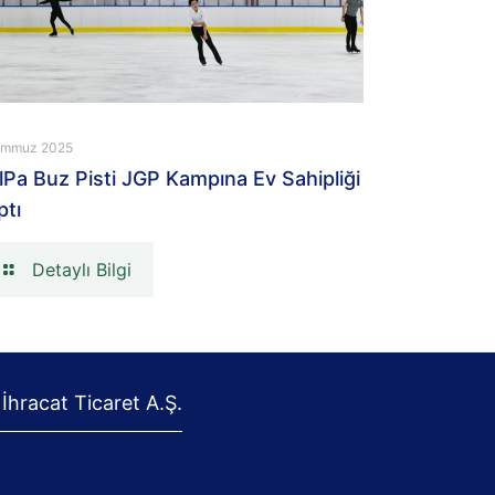
emmuz 2025
lPa Buz Pisti JGP Kampına Ev Sahipliği
ptı
Detaylı Bilgi
 İhracat Ticaret A.Ş.