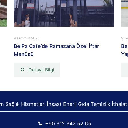
9 Temmuz 2025
9 T
BelPa Cafe’de Ramazana Özel İftar
Be
Menüsü
Ya
Detaylı Bilgi
 Sağlık Hizmetleri İnşaat Enerji Gıda Temizlik İthalat
+90 312 342 52 65