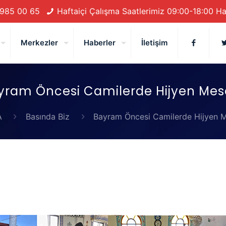
 985 00 65
Haftaiçi Çalışma Saatlerimiz 09:00-18:00 H
Merkezler
Haberler
İletişim
yram Öncesi Camilerde Hijyen Mesa
A
Basında Biz
Bayram Öncesi Camilerde Hijyen M