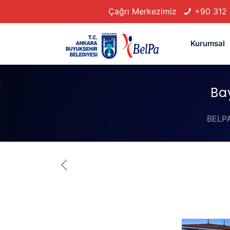
Çağrı Merkezimiz
+90 312
Kurumsal
Ba
BELP