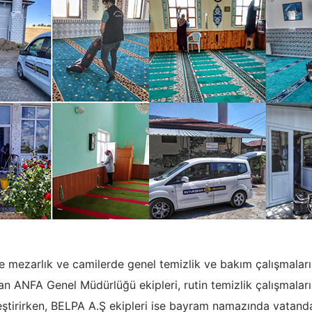
 mezarlık ve camilerde genel temizlik ve bakım çalışmalarını
n ANFA Genel Müdürlüğü ekipleri, rutin temizlik çalışmaların
eştirirken, BELPA A.Ş ekipleri ise bayram namazında vatanda