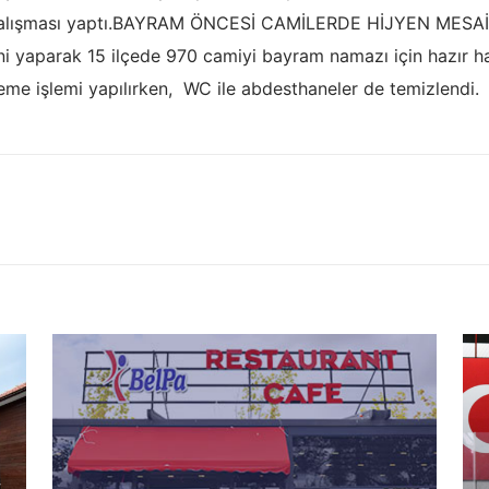
k çalışması yaptı.BAYRAM ÖNCESİ CAMİLERDE HİJYEN MESAİSİB
ini yaparak 15 ilçede 970 camiyi bayram namazı için hazır ha
leme işlemi yapılırken, WC ile abdesthaneler de temizlendi.