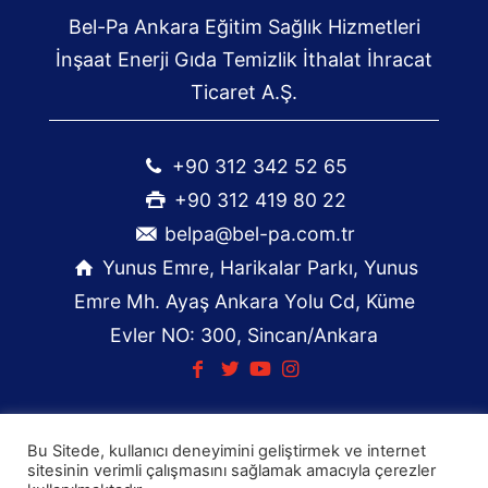
Bel-Pa Ankara Eğitim Sağlık Hizmetleri
İnşaat Enerji Gıda Temizlik İthalat İhracat
Ticaret A.Ş.
+90 312 342 52 65
+90 312 419 80 22
belpa@bel-pa.com.tr
Yunus Emre, Harikalar Parkı, Yunus
Emre Mh. Ayaş Ankara Yolu Cd, Küme
Evler NO: 300, Sincan/Ankara
Bu Sitede, kullanıcı deneyimini geliştirmek ve internet
© 2026 Belpa. Tüm Hakları Saklıdır.
sitesinin verimli çalışmasını sağlamak amacıyla çerezler